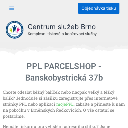
Přeskočit
Objednávka tisku
na
obsah
Centrum služeb Brno
Komplexní tiskové a kopírovací služby
PPL PARCELSHOP -
Banskobystrická 37b
Chcete odeslat běžný balíček nebo naopak velký a těžký
balík? Jednoduše si zásilku zaregistrujte přes internetové
stránky PPL nebo aplikaci
mojePPL
, zabalte a přineste k nám
na pobočku v Brněnských Řečkovicích. O vše ostatní se
postaráme.
Nemáte tiskárnu pro vytištění adresního štítku? Jsme